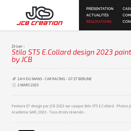
PRÉSENTATION
CAS
ACTUALITÉS
COM
RÉALISATIONS
CON
Driver :
Stilo ST5 E.Collard design 2023 pain
by JCB
24 H DU MANS - CAR RACING - GT ET BERLINE
2 MARS 2023
Peinture ET design par JCB 2023 sur casque Stilo ST5 E.Collard. -Photos 
Académie SARL 2023 - Tous droits réservés -