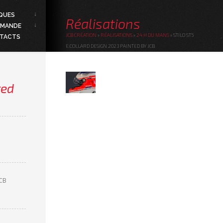
QUES
Réalisations
MANDE
JCB CRÉATION
»
RÉALISATIONS
»
24 H DU MANS
»
STILO ST5
TACTS
E.COLLARD DESIGN 2023 PAINTED BY JCB
ted
JCB