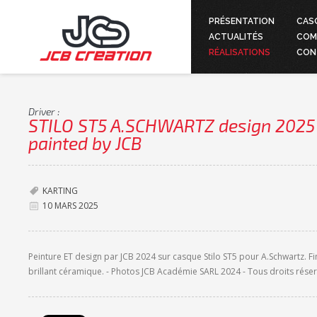
PRÉSENTATION
CAS
ACTUALITÉS
COM
RÉALISATIONS
CON
Driver :
STILO ST5 A.SCHWARTZ design 2025
painted by JCB
KARTING
10 MARS 2025
Peinture ET design par JCB 2024 sur casque Stilo ST5 pour A.Schwartz. Fi
brillant céramique. - Photos JCB Académie SARL 2024 - Tous droits réser