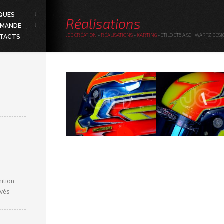
QUES
Réalisations
MANDE
JCB CRÉATION
»
RÉALISATIONS
»
KARTING
»
STILO ST5 A.SCHWARTZ DESI
TACTS
nition
vés -