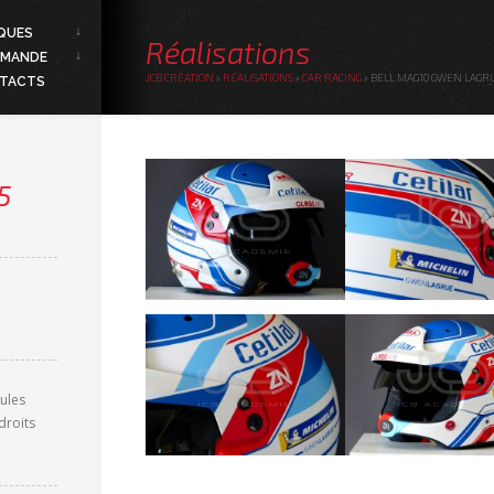
QUES
Réalisations
MANDE
JCB CRÉATION
»
RÉALISATIONS
»
CAR RACING
»
BELL MAG10 GWEN LAGRU
TACTS
5
ules
droits